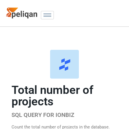
Total number of
projects
SQL QUERY FOR IONBIZ
Count the total number of projects in the database.